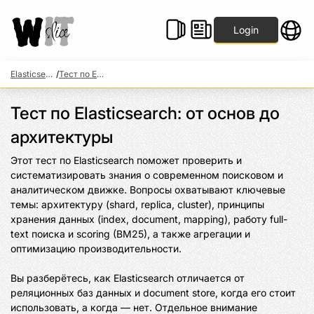
Login
Elasticsearch: поиск, аналитика и архитектура
/
Тест по Elasticsearch: от основ до архитектуры
Тест по Elasticsearch: от основ до
архитектуры
Этот тест по Elasticsearch поможет проверить и 
систематизировать знания о современном поисковом и 
аналитическом движке. Вопросы охватывают ключевые 
темы: архитектуру (shard, replica, cluster), принципы 
хранения данных (index, document, mapping), работу full-
text поиска и scoring (BM25), а также агрегации и 
оптимизацию производительности.

Вы разберётесь, как Elasticsearch отличается от 
реляционных баз данных и document store, когда его стоит 
использовать, а когда — нет. Отдельное внимание 