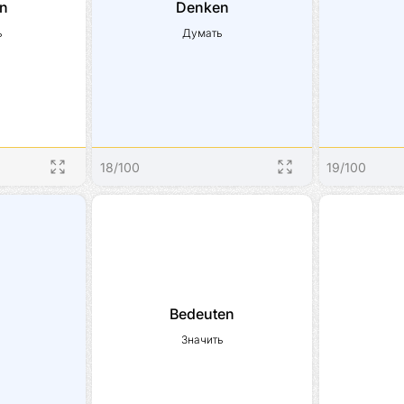
en
Denken
ь
Думать
18
/
100
19
/
100
n
Bedeuten
Значить