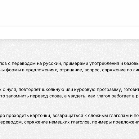
лов с переводом на русский, примерами употребления и базовы
заны формы в предложениях, отрицание, вопрос, спряжение по 
к с нуля, повторяет школьную или курсовую программу, готовитс
 запомнить перевод слова, а увидеть, как глагол работает в р
ро проходить карточки, возвращаться к сложным глаголам и по
 переводом, спряжение немецких глаголов, примеры предложений