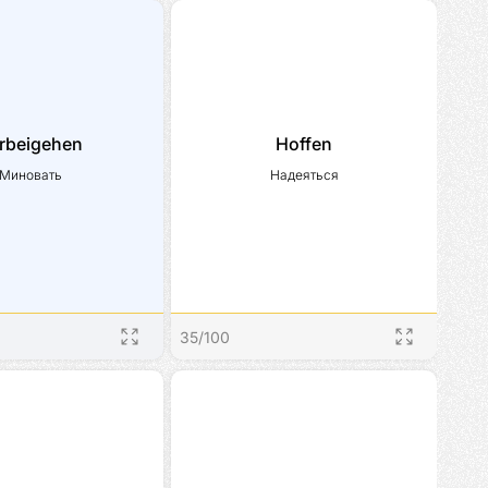
rbeigehen
Hoffen
Миновать
Надеяться
35
/
100