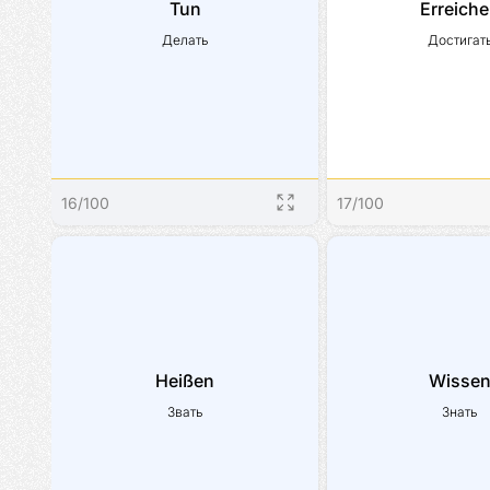
Tun
Erreich
Делать
Достигат
16
/
100
17
/
100
Heißen
Wisse
Звать
Знать