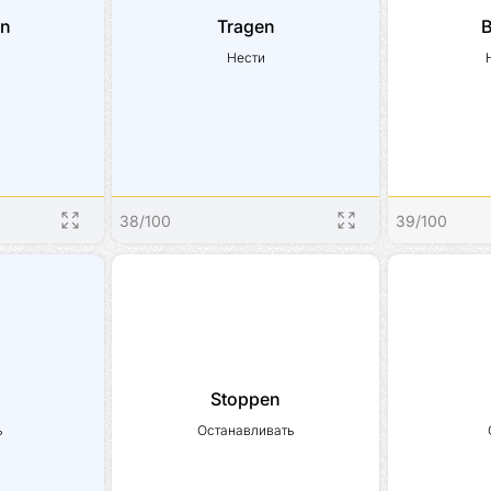
en
Tragen
ь
Нести
38
/
100
39
/
100
Stoppen
ь
Останавливать