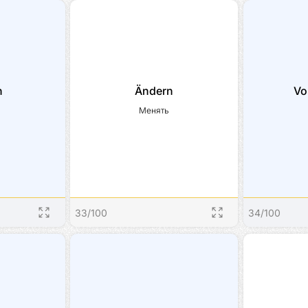
n
Ändern
Vo
Менять
33
/
100
34
/
100