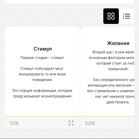
Желания
Стимул
Второй шаг, и они являют
основным фактором мотивац
Первая стадия – стимул.
который стоит за любой
Стимул побуждает мозг 
привычкой.
инициировать то или иное 
Без определенного уровн
поведение.
мотивации или желания – то 
Это порция информации, которая 
без стремления к изменениям
предсказывает вознаграждение.
нас нет никакой причины
действовать.
1
/
26
2
/
26