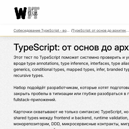
Собеседование TypeScript - вопросы и подготовка
/
TypeScript: от основ до архитектуры
TypeScript: от основ до а
Этот тест по TypeScript поможет системно проверить и у
вроде type annotations, type inference, interfaces, type alia
generics, conditional types, mapped types, infer, branded t
recursive types.

Набор подойдёт разработчикам, которые хотят подготови
закрыть пробелы в типизации или глубже разобраться в п
fullstack-приложений.

Карточки охватывают не только синтаксис TypeScript, но
shared types между frontend и backend, runtime validation
монорепозитории, DDD, микросервисные контракты, мигра