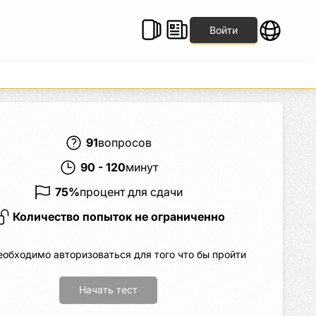
Войти
91
вопросов
90
-
120
минут
75
%
процент для сдачи
Количество попыток не ограниченно
еобходимо авторизоваться для того что бы пройти 
Начать тест