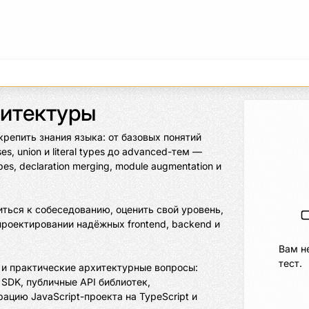
рхитектуры
крепить знания языка: от базовых понятий 
ses, union и literal types до advanced-тем — 
ypes, declaration merging, module augmentation и 
ться к собеседованию, оценить свой уровень, 
роектировании надёжных frontend, backend и 
Вам н
тест.
 и практические архитектурные вопросы: 
, SDK, публичные API библиотек, 
цию JavaScript-проекта на TypeScript и 