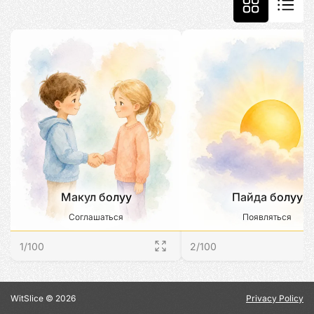
Макул болуу
Пайда болуу
Соглашаться
Появляться
1
/
100
2
/
100
WitSlice ©
2026
Privacy Policy