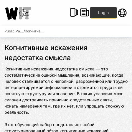
Login
Public Packs
/
Когнитивные искажения недостатка смысла
Когнитивные искажения
недостатка смысла
Когнитивные искажения недостатка смысла — это 
систематические ошибки мышления, возникающие, когда 
человек сталкивается с неполной, разрозненной или трудно 
интерпретируемой информацией и стремится придать ей 
понятную структуру или значение. В таких условиях мозг 
склонен достраивать причинно-следственные связи, 
искать намерения там, где их нет, или упрощать сложную 
реальность.

Этот обучающий набор представляет собой 
структурированный обзор когнитивных искажений, 