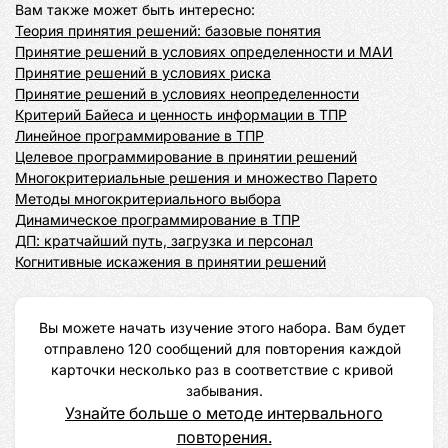
Теория принятия решений: базовые понятия
Принятие решений в условиях определенности и МАИ
Принятие решений в условиях риска
Принятие решений в условиях неопределенности
Критерий Байеса и ценность информации в ТПР
Линейное программирование в ТПР
Целевое программирование в принятии решений
Многокритериальные решения и множество Парето
Методы многокритериального выбора
Динамическое программирование в ТПР
ДП: кратчайший путь, загрузка и персонал
Когнитивные искажения в принятии решений
Вы можете начать изучение этого набора. Вам будет 
отправлено 120 сообщений для повторения каждой 
карточки несколько раз в соответствие с кривой 
забывания.
Узнайте больше о методе интервального
повторения.