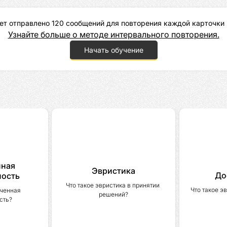
ет отправлено 120 сообщений для повторения каждой карточки 
Узнайте больше о методе интервального повторения.
Начать обучение
нная
Эвристика
До
ность
Что такое эвристика в принятии 
Что такое э
ченная 
решений?
сть?