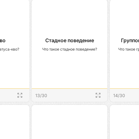
во
Стадное поведение
Группо
татуса-кво?
Что такое стадное поведение?
Что такое 
13
/
30
14
/
30