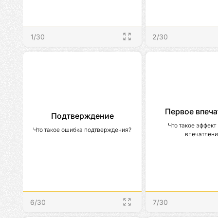
1
/
30
2
/
30
Первое впеча
Подтверждение
Что такое эффект 
Что такое ошибка подтверждения?
впечатлени
6
/
30
7
/
30