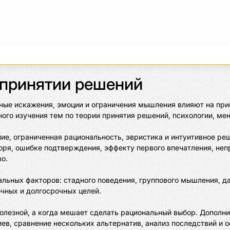
 принятии решений
вные искажения, эмоции и ограничения мышления влияют на прин
ного изучения тем по теории принятия решений, психологии, ме
ние, ограниченная рациональность, эвристика и интуитивное р
ря, ошибке подтверждения, эффекту первого впечатления, непр
о.

льных факторов: стадного поведения, группового мышления, да
чных и долгосрочных целей.

полезной, а когда мешает сделать рациональный выбор. Дополн
ев, сравнение нескольких альтернатив, анализ последствий и 