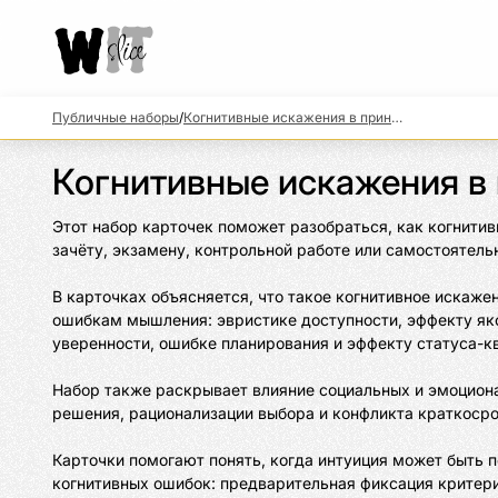
Публичные наборы
/
Когнитивные искажения в принятии решений
Когнитивные искажения в
Этот набор карточек поможет разобраться, как когнити
зачёту, экзамену, контрольной работе или самостоятель
В карточках объясняется, что такое когнитивное искаже
ошибкам мышления: эвристике доступности, эффекту яко
уверенности, ошибке планирования и эффекту статуса-кв
Набор также раскрывает влияние социальных и эмоциона
решения, рационализации выбора и конфликта краткосро
Карточки помогают понять, когда интуиция может быть 
когнитивных ошибок: предварительная фиксация критери