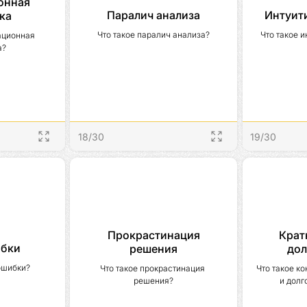
онная
Паралич анализа
Интуит
ка
Что такое паралич анализа?
Что такое 
ционная 
а?
18
/
30
19
/
30
Прокрастинация
Крат
ибки
решения
дол
 ошибки?
Что такое прокрастинация 
Что такое ко
решения?
и долг