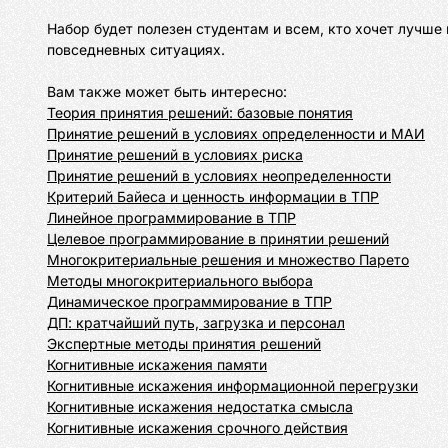
Набор будет полезен студентам и всем, кто хочет лучш
повседневных ситуациях.

Теория принятия решений: базовые понятия
Принятие решений в условиях определенности и МАИ
Принятие решений в условиях риска
Принятие решений в условиях неопределенности
Критерий Байеса и ценность информации в ТПР
Линейное программирование в ТПР
Целевое программирование в принятии решений
Многокритериальные решения и множество Парето
Методы многокритериального выбора
Динамическое программирование в ТПР
ДП: кратчайший путь, загрузка и персонал
Экспертные методы принятия решений
Когнитивные искажения памяти
Когнитивные искажения информационной перегрузки
Когнитивные искажения недостатка смысла
Когнитивные искажения срочного действия