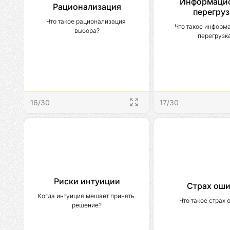
Информаци
Рационализация
перегруз
Что такое рационализация 
Что такое информа
выбора?
перегрузк
16
/
30
17
/
30
Риски интуиции
Страх ош
Когда интуиция мешает принять 
Что такое страх
решение?