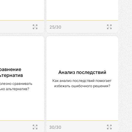
25
/
30
равнение
Анализ последствий
ьтернатив
Как анализ последствий помогает 
олезно сравнивать 
избежать ошибочного решения?
ько альтернатив?
30
/
30