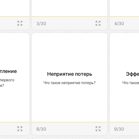
3
/
30
4
/
30
тление
Неприятие потерь
Эффе
первого 
Что такое неприятие потерь?
Что тако
я?
8
/
30
9
/
30