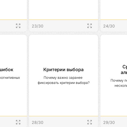
23
/
30
24
/
30
С
шибок
Критерии выбора
ал
когнитивных 
Почему важно заранее 
Почему п
фиксировать критерии выбора?
нескол
28
/
30
29
/
30